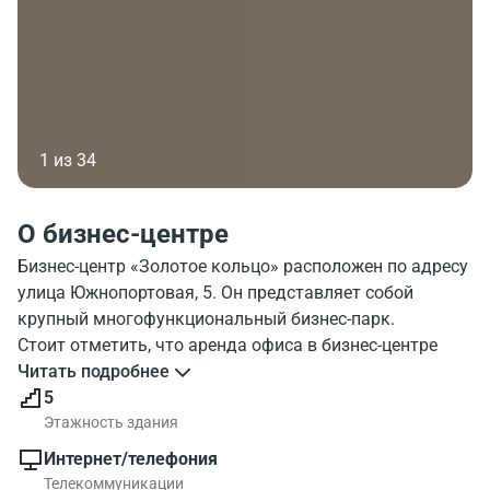
1 из 34
О бизнес-центре
Бизнес-центр «Золотое кольцо» расположен по адресу
улица Южнопортовая, 5. Он представляет собой
крупный многофункциональный бизнес-парк.
Стоит отметить, что аренда офиса в бизнес-центре
«Золотое кольцо» выгодна в плане доступности. Тем,
Читать подробнее
кто пользуется общественным транспортом,
5
понравится расположение здание близкое к станции
Этажность здания
метро «Кожуховская». В пешей доступности также
Интернет/телефония
есть станция метро «Автозаводская». Совсем
Телекоммуникации