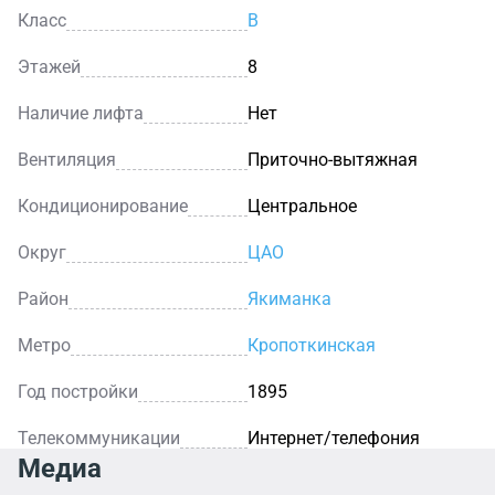
Проведены готовые линии телекоммуникации,
Класс
B
имеется современная вентиляционная система и
кондиционеры. Все арендуемые помещения и
Этажей
8
прилегающая территория круглосуточно охраняются,
Наличие лифта
Нет
работает система контроля доступа.
Если Вы хотите арендовать помещение под офис в
Вентиляция
Приточно-вытяжная
одном из самых красивых и известных мест Москвы,
то вариант, предлагаемый бизнес-парком «Красный
Кондиционирование
Центральное
Октябрь» для Вас.
Округ
ЦАО
Район
Якиманка
Метро
Кропоткинская
Год постройки
1895
Телекоммуникации
Интернет/телефония
Медиа