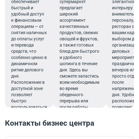
обеспечивает
супермаркет
элегантному
быстрый и
предлагает
интерьеру и
удобный доступ
широкий
внимательн
к финансовым
ассортимент
персоналу,
операциям — от
качественных
ресторан ста
снятия наличных
продуктов, свежих
вашим наде
до оплаты услуг
овощей и фруктов,
выбором дл
и перевода
а также готовых
организации
средств, что
блюд для быстрого
деловых
особенно ценно в
и удобного
мероприятий
динамичном
шопинга в течение
праздничны
ритме делового
дня. Здесь вы
вечеров или
дня.
сможете запастись
просто отды
Расположение в
всем необходимым
после
доступной зоне
во время
напряженно
позволяет
обеденного
дня. Удобное
быстро
перерыва или
расположен
воспользоваться
после работы.
позволяет
услугами банка.
совмещать
гастрономич
Контакты бизнес центра
удовольстви
эффективны
рабочим