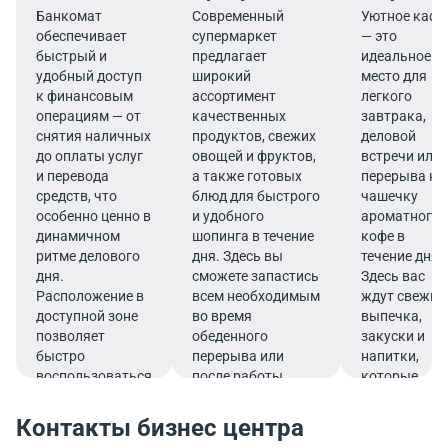
Банкомат
Современный
Уютное кафе
обеспечивает
супермаркет
— это
быстрый и
предлагает
идеальное
удобный доступ
широкий
место для
к финансовым
ассортимент
легкого
операциям — от
качественных
завтрака,
снятия наличных
продуктов, свежих
деловой
до оплаты услуг
овощей и фруктов,
встречи или
и перевода
а также готовых
перерыва на
средств, что
блюд для быстрого
чашечку
особенно ценно в
и удобного
ароматного
динамичном
шопинга в течение
кофе в
ритме делового
дня. Здесь вы
течение дня.
дня.
сможете запастись
Здесь вас
Расположение в
всем необходимым
ждут свежие
доступной зоне
во время
выпечка,
позволяет
обеденного
закуски и
быстро
перерыва или
напитки,
воспользоваться
после работы.
которые
услугами банка.
подарят
заряд
Контакты бизнес центра
бодрости и