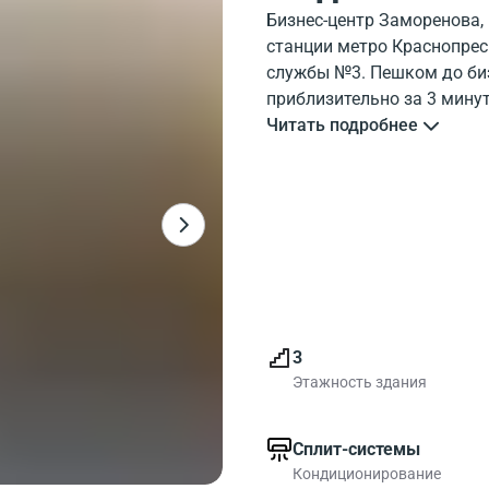
Бизнес-центр Заморенова,
станции метро Краснопрес
службы №3. Пешком до биз
приблизительно за 3 минут
бизнес-центр Zamorenova 
Читать подробнее
районе бизнес-центр Замор
обладает развитой инфрас
карте, и инфраструктуру р
Всего коммерческих площа
Заморенова, 5А есть офис
Офисы в БЦ - хороший вар
3
Этажность здания
Сплит-системы
Кондиционирование