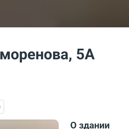
моренова, 5А
ы
О здании