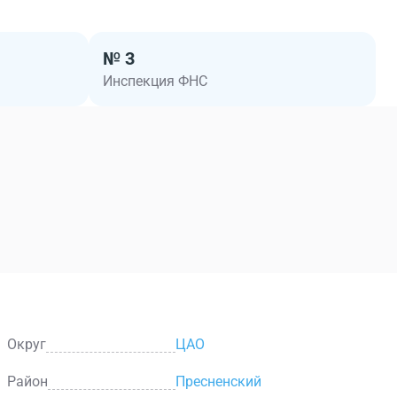
№ 3
Инспекция ФНС
Округ
ЦАО
Район
Пресненский