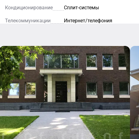
Кондиционирование
Сплит-системы
Телекоммуникации
Интернет/телефония
Кафе
Уютное
кафе — это
идеальное
место для
легкого