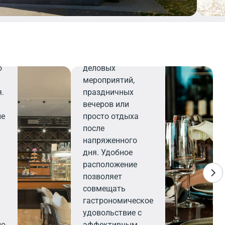
персоналу,
ресторан станет
и
вашим надежным
на
выбором для
организации
о
деловых
мероприятий,
я.
праздничных
вечеров или
ие
просто отдыха
после
напряженного
дня. Удобное
расположение
позволяет
совмещать
гастрономическое
удовольствие с
но
эффективным