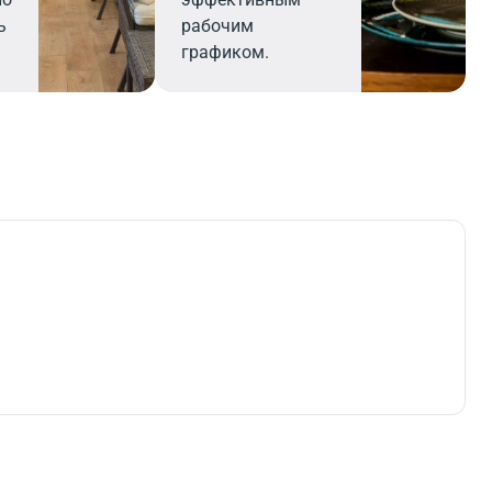
ь
рабочим
графиком.