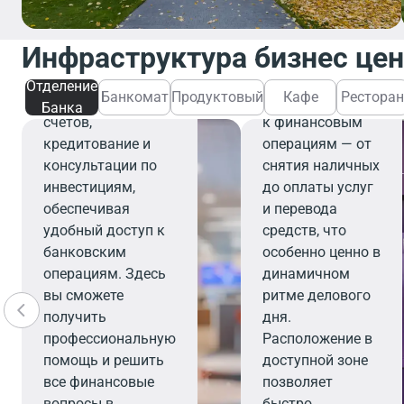
Банкомат
Отделение банка
предлагает
Банкомат
Инфраструктура бизнес це
широкий спектр
обеспечивает
финансовых услуг,
быстрый и
Отделение
Банкомат
Продуктовый
Кафе
Ресторан
включая открытие
удобный доступ
Банка
счетов,
к финансовым
кредитование и
операциям — от
консультации по
снятия наличных
инвестициям,
до оплаты услуг
обеспечивая
и перевода
удобный доступ к
средств, что
банковским
особенно ценно в
операциям. Здесь
динамичном
вы сможете
ритме делового
получить
дня.
профессиональную
Расположение в
помощь и решить
доступной зоне
все финансовые
позволяет
вопросы в
быстро