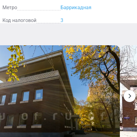
Метро
Баррикадная
Код налоговой
3
Ресторан
Благодаря
элегантному
интерьеру и
внимательному