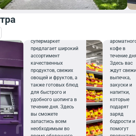
завтрака,
деловой
нтра
встречи ил
Продуктовый
перерыва 
Современный
чашечку
супермаркет
ароматног
предлагает широкий
кофе в
ассортимент
течение дн
качественных
Здесь вас
продуктов, свежих
ждут свеж
овощей и фруктов, а
выпечка,
также готовых блюд
закуски и
для быстрого и
напитки,
удобного шопинга в
которые
течение дня. Здесь
подарят
вы сможете
заряд
запастись всем
бодрости и
необходимым во
помогут
время обеденного
продуктив