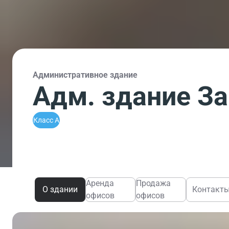
Административное здание
Адм. здание За
Класс A
Аренда
Продажа
О здании
Контакт
офисов
офисов