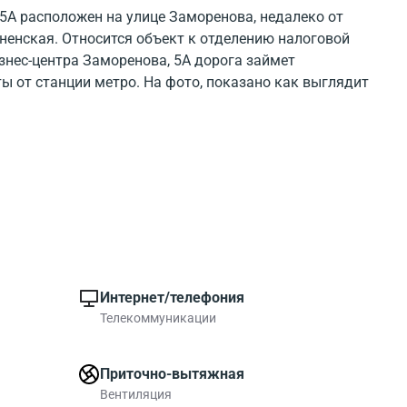
 5А расположен на улице Заморенова, недалеко от
ненская. Относится объект к отделению налоговой
нес-центра Заморенова, 5А дорога займет
ы от станции метро. На фото, показано как выглядит
5A. С какими организациями расположен в одном
енова, 5А можно посмотреть на карте. Заморенова, 5А
труктурой. Посмотрите где расположен бизнес-центр на
айона около него.
дей в БЦ Заморенова, 5А метров квадратных. В БЦ
ы площадью от 242.00 до 358.00 метров квадратных.
иант для современной компании.
Интернет/телефония
Телекоммуникации
Приточно-вытяжная
Вентиляция