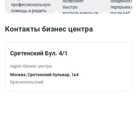
позволяет
обеденного
профессиональную
быстро
перерыва ил
помощь и решить
воспользоваться
после работ
все финансовые
услугами банка.
вопросы в
Контакты бизнес центра
комфортной
обстановке.
Сретенский Бул. 4/1
Адрес бизнес центра
Москва, Сретенский бульвар, 1к4
Красносельский