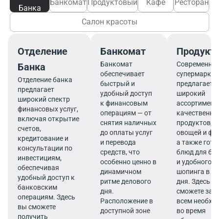
Банкомат
Продуктовый
Кафе
Ресторан
Банка
Салон красоты
Отделение
Банкомат
Продукт
Банкомат
Современны
Банка
обеспечивает
супермаркет
Отделение банка
быстрый и
предлагает
предлагает
удобный доступ
широкий
широкий спектр
к финансовым
ассортимент
финансовых услуг,
операциям — от
качественны
включая открытие
снятия наличных
продуктов, 
счетов,
до оплаты услуг
овощей и фр
кредитование и
и перевода
а также гот
консультации по
средств, что
блюд для бы
инвестициям,
особенно ценно в
и удобного
обеспечивая
динамичном
шопинга в те
удобный доступ к
ритме делового
дня. Здесь в
банковским
дня.
сможете зап
операциям. Здесь
Расположение в
всем необх
вы сможете
доступной зоне
во время
получить