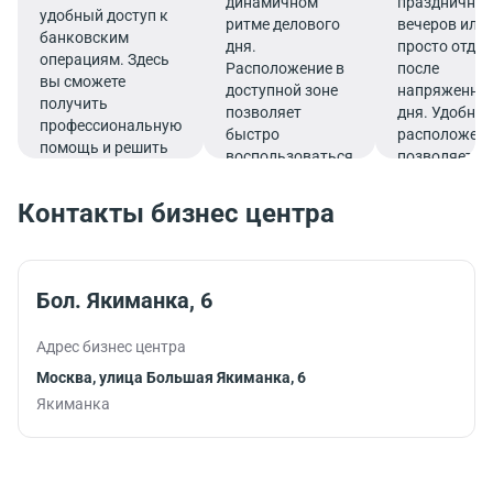
динамичном
праздничны
удобный доступ к
ритме делового
вечеров или
банковским
дня.
просто отды
операциям. Здесь
Расположение в
после
вы сможете
доступной зоне
напряженно
получить
позволяет
дня. Удобное
профессиональную
быстро
расположен
помощь и решить
воспользоваться
позволяет
все финансовые
услугами банка.
совмещать
вопросы в
гастрономич
Контакты бизнес центра
комфортной
удовольстви
обстановке.
эффективны
рабочим
графиком.
Бол. Якиманка, 6
Адрес бизнес центра
Москва, улица Большая Якиманка, 6
Якиманка