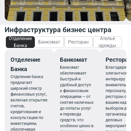
Инфраструктура бизнес центра
Отделение
Ателье
Банкомат
Ресторан
Банка
одежды
Отделение
Банкомат
Рестора
Банкомат
Благодаря
Банка
обеспечивает
элегантному
Отделение банка
быстрый и
интерьеру и
предлагает
удобный доступ
внимательн
широкий спектр
к финансовым
персоналу,
финансовых услуг,
операциям — от
ресторан ста
включая открытие
снятия наличных
вашим наде
счетов,
до оплаты услуг
выбором дл
кредитование и
и перевода
организации
консультации по
средств, что
деловых
инвестициям,
особенно ценно в
мероприятий
обеспечивая