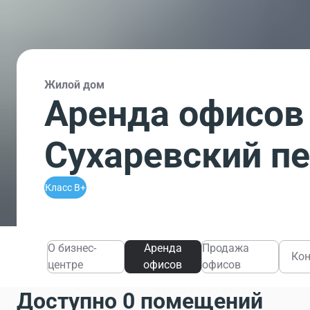
Жилой дом
Аренда офисов
Сухаревский пе
Класс B+
О бизнес-
Аренда
Продажа
Ко
центре
офисов
офисов
Доступно 0 помещений