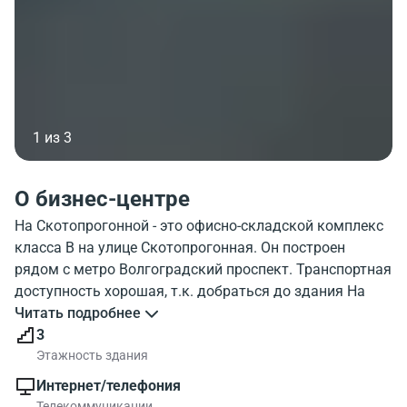
1 из 3
О бизнес-центре
На Скотопрогонной - это офисно-складской комплекс
класса B на улице Скотопрогонная. Он построен
рядом с метро Волгоградский проспект. Транспортная
доступность хорошая, т.к. добраться до здания На
Скотопрогонной можно пешком приблизительно за 14
Читать подробнее
минут. На фотографии показан внешний облик
3
здания. Окружение офисно-складского комплекса Na
Этажность здания
Skotoprogonnoy хорошо можно увидеть на карте. В
Интернет/телефония
районе БЦ есть много объектов инфраструктуры
Телекоммуникации