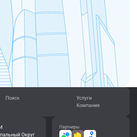
Поиск
Услуги
Компания
И
Партнеры
ипальный Округ