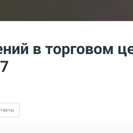
ний в торговом ц
17
нтакты