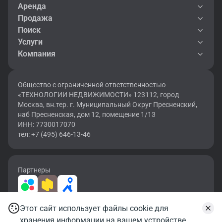
Аренда
Продажа
Поиск
Услуги
Компания
Общество с ограниченной ответственностью
«ТЕХНОЛОГИИ НЕДВИЖИМОСТИ» 123112, город
Москва, вн.тер. г. Муниципальный Округ Пресненский,
наб Пресненская, дом 12, помещение 1/13
ИНН: 7730017070
тел: +7 (495) 646-13-46
Партнеры
Этот сайт использует файлы cookie для
2026 © OF.RU | Все права защищены.
Записаться на просмотр
хранения информации на вашем устройстве.
Карта сайта
Условия использования