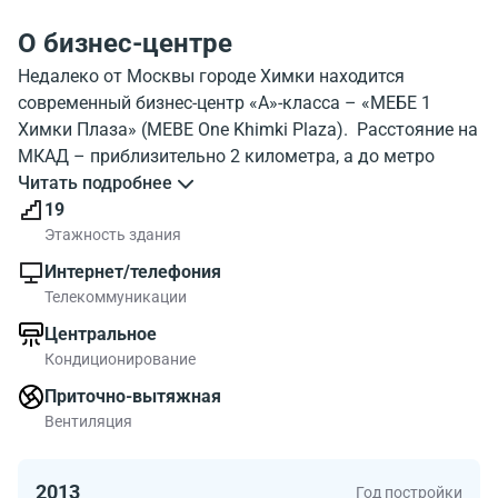
О бизнес-центре
Недалеко от Москвы городе Химки находится
современный бизнес-центр «А»-класса – «МЕБЕ 1
Химки Плаза» (MEBE One Khimki Plaza). Расстояние на
МКАД – приблизительно 2 километра, а до метро
«Речной вокзал» - около 5 километров.
Читать подробнее
19
Вентилируемый фасад девятнадцати этажного здания
Этажность здания
облицован прочными, энергосберегающими
Интернет/телефония
стеклопакетами SunGuard HP Neutral. Общая площадь
Телекоммуникации
бизнес-центра 45 000 квадратных метров. Здание
Центральное
построено в соответствии со всеми
Кондиционирование
условиями,выдвигаемыми к коммерческой
недвижимости «А»-класса. Деловой комплекс
Приточно-вытяжная
оснащен мощной системой приточно-вытяжной
Вентиляция
вентиляции, которая успешно зарекомендовала себя в
зданиях такого типа. Центральное
2013
Год постройки