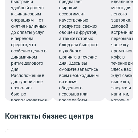
быстрый и
предлагает
идеальное
удобный доступ
широкий
место для
к финансовым
ассортимент
легкого
операциям — от
качественных
завтрака,
снятия наличных
продуктов, свежих
деловой
до оплаты услуг
овощей и фруктов,
встречи или
и перевода
а также готовых
перерыва на
средств, что
блюд для быстрого
чашечку
особенно ценно в
и удобного
ароматного
динамичном
шопинга в течение
кофе в
ритме делового
дня. Здесь вы
течение дня.
дня.
сможете запастись
Здесь вас
Расположение в
всем необходимым
ждут свежие
доступной зоне
во время
выпечка,
позволяет
обеденного
закуски и
быстро
перерыва или
напитки,
воспользоваться
после работы.
которые
услугами банка.
подарят
заряд
Контакты бизнес центра
бодрости и
помогут
продуктивно
продолжить