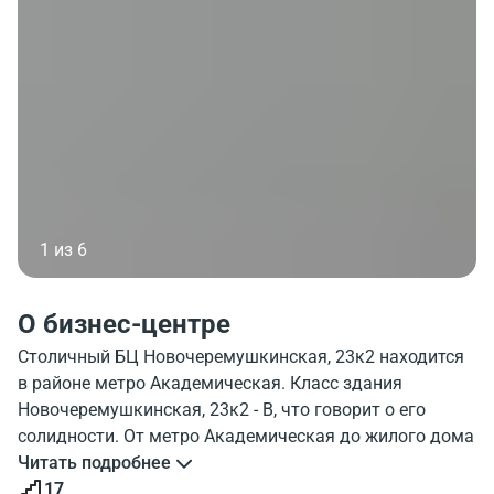
1 из 6
О бизнес-центре
Столичный БЦ Новочеремушкинская, 23к2 находится
в районе метро Академическая. Класс здания
Новочеремушкинская, 23к2 - B, что говорит о его
солидности. От метро Академическая до жилого дома
всего 13 минут пешком. Внешний вид жилого дома
Читать подробнее
Novocheremushkinskaja 23k2 можно посмотреть на
17