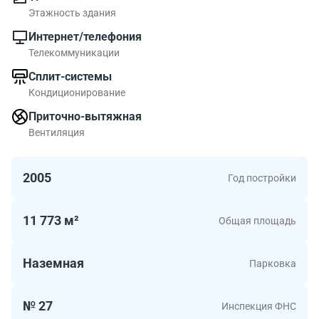
фото. На карте, можно ознакомиться с районом где
Этажность здания
находится жилой дом Novocheremushkinskaja 23k2.
Интернет/телефония
Инфраструктура в районе жилого дома развитая.
Телекоммуникации
В БЦ Новочеремушкинская, 23к2 есть офисы
Сплит-системы
площадью до 320.00 метров квадратных. Офисы в
Кондиционирование
объекте - хороший вариант для средней по размеру
компании.
Приточно-вытяжная
Вентиляция
2005
Год постройки
11 773 м²
Общая площадь
Наземная
Парковка
№ 27
Инспекция ФНС