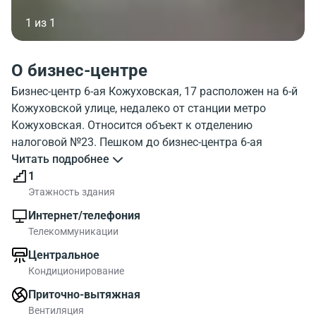
1 из 1
О бизнес-центре
Бизнес-центр 6-ая Кожуховская, 17 расположен на 6-й
Кожуховской улице, недалеко от станции метро
Кожуховская. Относится объект к отделению
налоговой №23. Пешком до бизнес-центра 6-ая
Кожуховская, 17 можно добраться приблизительно за
Читать подробнее
10 минут от метро. В объекте 1 этаж, и парковка.
1
Внешний вид бизнес-центра 6 Kozhuhovskaya 17
Этажность здания
можно посмотреть на фотографии. На городской
Интернет/телефония
карте, можно посмотреть где находится бизнес-центр
Телекоммуникации
6 Kozhuhovskaya 17. Инфраструктура рядом с бизнес-
Центральное
центром хорошо развита.
Кондиционирование
Офисные блоки в БЦ предлагаются до 192.00 метров
квадратных. Офисы в объекте - хороший вариант для
Приточно-вытяжная
московской компании.
Вентиляция