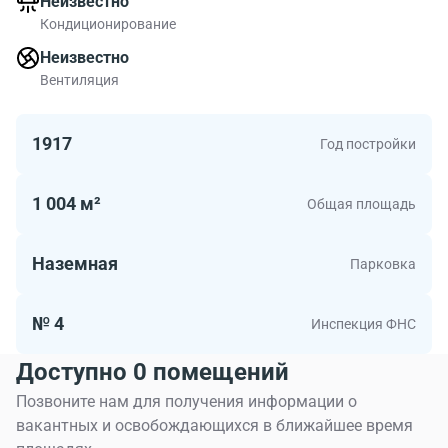
Неизвестно
Относится здание к классу B поэтому работать в БЦ
Кондиционирование
Гоголевский б-р, 9 будет комфортно. Гоголевский б-р, 9
для тех кто ценит современные офисы.
Неизвестно
Вентиляция
1917
Год постройки
1 004 м²
Общая площадь
Наземная
Парковка
№ 4
Инспекция ФНС
Доступно 0 помещений
Позвоните нам для получения информации о
вакантных и освобождающихся в ближайшее время