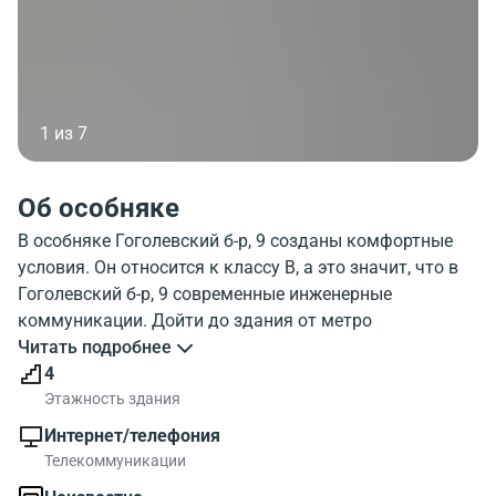
1 из 7
Об особняке
В особняке Гоголевский б-р, 9 созданы комфортные
условия. Он относится к классу B, а это значит, что в
Гоголевский б-р, 9 современные инженерные
коммуникации. Дойти до здания от метро
Кропоткинская можно за несколько минут. Этажность
Читать подробнее
здания - 2 этажа. Можно воспользоваться паркингом.
4
Посмотрите фото особняка Gogolevsky 9. На карте
Этажность здания
Москвы показано местонахождение объекта.
Интернет/телефония
Гоголевский б-р, 9 находится в районе с развитой
Телекоммуникации
инфраструктурой.