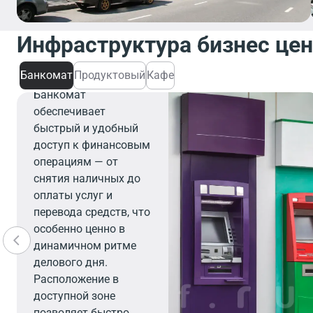
Инфраструктура бизнес це
Банкомат
Банкомат
Продуктовый
Кафе
Банкомат
обеспечивает
быстрый и удобный
доступ к финансовым
операциям — от
снятия наличных до
оплаты услуг и
перевода средств, что
особенно ценно в
динамичном ритме
делового дня.
Расположение в
доступной зоне
позволяет быстро