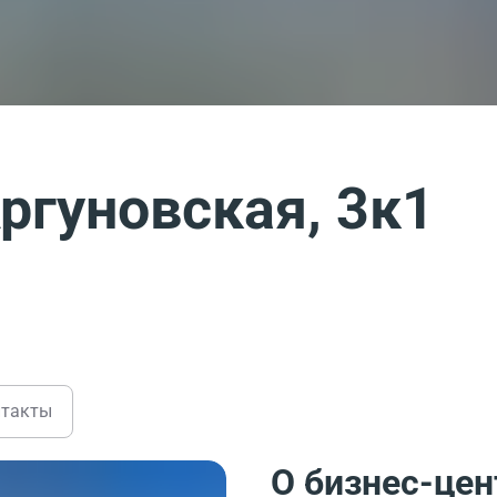
ргуновская, 3к1
нтакты
О бизнес-цен