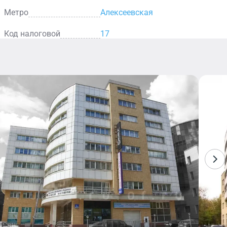
 перемещаться между 8 этажами. Услуги по
Метро
Алексеевская
снащению предоставляет провайдер «Комстар».
Код налоговой
17