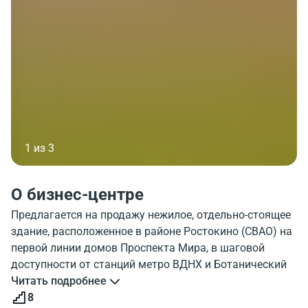
1 из 3
О бизнес-центре
Предлагается на продажу нежилое, отдельно-стоящее
здание, расположенное в районе Ростокино (СВАО) на
первой линии домов Проспекта Мира, в шаговой
доступности от станций метро ВДНХ и Ботанический
сад. Здание имеет 8 наземных и 2 подземных этажей.
Читать подробнее
Общая площадь - 14 717 м², Наземная площадь - 9 275
8