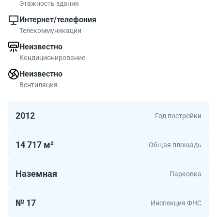
м², Наземная без технического этажа - 8 712 м²,
Этажность здания
наземная без технического этажа и лестниц - 8 262 м².
Интернет/телефония
Наружные стены - монолитные, пассажирские лифты -
Телекоммуникации
4 шт. Подземная парковка - 147 м/м, наземная
Неизвестно
парковка - 3 м/м.
Кондиционирование
Неизвестно
Вентиляция
2012
Год постройки
14 717 м²
Общая площадь
Наземная
Парковка
№ 17
Инспекция ФНС