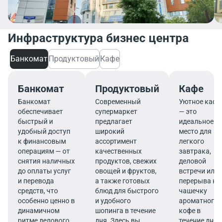
Инфраструктура бизнес центра
Банкомат
Продуктовый
Кафе
Банкомат
Продуктовый
Кафе
Банкомат
Современный
Уютное кафе
обеспечивает
супермаркет
— это
быстрый и
предлагает
идеальное
удобный доступ
широкий
место для
к финансовым
ассортимент
легкого
операциям — от
качественных
завтрака,
снятия наличных
продуктов, свежих
деловой
до оплаты услуг
овощей и фруктов,
встречи или
и перевода
а также готовых
перерыва на
средств, что
блюд для быстрого
чашечку
особенно ценно в
и удобного
ароматного
динамичном
шопинга в течение
кофе в
ритме делового
дня. Здесь вы
течение дня.