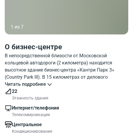
1 из 7
О бизнес-центре
В непосредственной близости от Московской
кольцевой автодороги (2 километра) находится
высотное здание бизнес-центра «Кантри Парк 3»
(Country Park III). В 15 километрах от делового
комплекса расположено Третье транспортное кольцо.
Читать подробнее
На общественном транспорте до бизнес-центра удобно
22
добираться от станций метро «Планерная»
Этажность здания
(фиолетовая ветка) и «Речной Вокзал»(зеленая ветка).
Интернет/телефония
Телекоммуникации
Двадцатидвух этажный офисный комплекс был
Центральное
построен в 2012году. Общая площадь бизнес-центра –
Кондиционирование