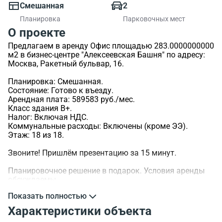
Смешанная
2
Планировка
Парковочных мест
О проекте
Предлагаем в аренду Офис площадью 283.0000000000
м2 в бизнес-центре "Алексеевская Башня" по адресу:
Москва, Ракетный бульвар, 16.
Планировка: Смешанная.
Состояние: Готово к въезду.
Арендная плата: 589583 руб./мес.
Класс здания B+.
Налог: Включая НДС.
Коммунальные расходы: Включены (кроме ЭЭ).
Этаж: 18 из 18.
Звоните! Пришлём презентацию за 15 минут.
Планировочное решение в подарок. Условия аренды
обсуждаемы.
Показать полностью
>ID объекта - 105106.
Характеристики объекта