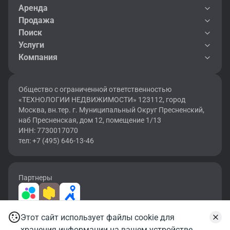
Аренда
Продажа
Поиск
Услуги
Компания
Общество с ограниченной ответственностью
«ТЕХНОЛОГИИ НЕДВИЖИМОСТИ» 123112, город
Москва, вн.тер. г. Муниципальный Округ Пресненский,
наб Пресненская, дом 12, помещение 1/13
ИНН: 7730017070
тел: +7 (495) 646-13-46
Партнеры
Этот сайт использует файлы cookie для
2026 © OF.RU | Все права защищены.
хранения информации на вашем устройстве.