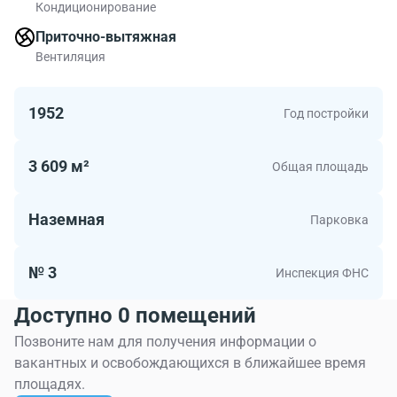
Кондиционирование
квадратных метров. В БЦ Бол. Бронная, 7 есть офисы
площадью до 2525.00 метров квадратных. Жилой дом
Приточно-вытяжная
Бол. Бронная, 7 подходит тем кто предпочитает
Вентиляция
современные офисы.
1952
Год постройки
3 609 м²
Общая площадь
Наземная
Парковка
№ 3
Инспекция ФНС
Доступно 0 помещений
Позвоните нам для получения информации о
вакантных и освобождающихся в ближайшее время
площадях.