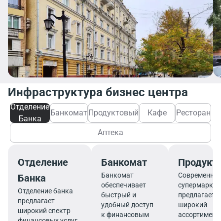
Инфраструктура бизнес центра
Отделение
Банкомат
Продуктовый
Кафе
Ресторан
Банка
Аптека
Отделение
Банкомат
Продукт
Банкомат
Современны
Банка
обеспечивает
супермаркет
Отделение банка
быстрый и
предлагает
предлагает
удобный доступ
широкий
широкий спектр
к финансовым
ассортимент
финансовых услуг,