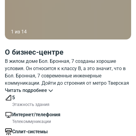
1 из 14
О бизнес-центре
В жилом доме Бол. Бронная, 7 созданы хорошие
условия. Он относится к классу B, а это значит, что в
Бол. Бронная, 7 современные инженерные
коммуникации. Дойти до строения от метро Тверская
можно достаточно быстро. В объекте 5 этажей, и
Читать подробнее
паркинг. Внешний вид жилого дома B. Bronnaya 7
5
можно посмотреть на фотографии. На карте, можно
Этажность здания
ознакомиться с районом где находится жилой дом B.
Интернет/телефония
Bronnaya 7. Инфраструктура рядом с бизнес-центром
Телекоммуникации
обширная.
Сплит-системы
Всего коммерческих площадей в БЦ Бол. Бронная, 7