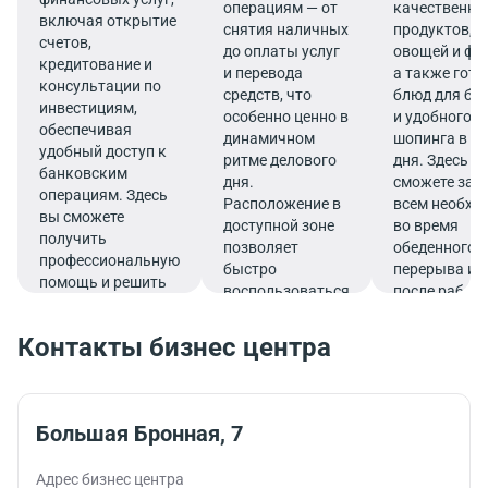
операциям — от
качественны
включая открытие
снятия наличных
продуктов, 
счетов,
до оплаты услуг
овощей и фр
кредитование и
и перевода
а также гот
консультации по
средств, что
блюд для бы
инвестициям,
особенно ценно в
и удобного
обеспечивая
динамичном
шопинга в те
удобный доступ к
ритме делового
дня. Здесь в
банковским
дня.
сможете зап
операциям. Здесь
Расположение в
всем необх
вы сможете
доступной зоне
во время
получить
позволяет
обеденного
профессиональную
быстро
перерыва ил
помощь и решить
воспользоваться
после работ
все финансовые
услугами банка.
вопросы в
Контакты бизнес центра
комфортной
обстановке.
Большая Бронная, 7
Адрес бизнес центра