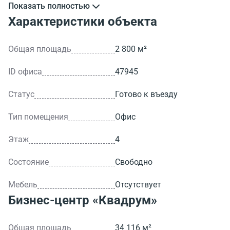
Показать полностью
>ID объекта - 47945.
Характеристики объекта
Общая площадь
2 800 м²
ID офиса
47945
Статус
Готово к въезду
Тип помещения
Офис
Этаж
4
Состояние
Свободно
Мебель
Отсутствует
Бизнес-центр
«Квадрум»
Общая площадь
34 116 м²