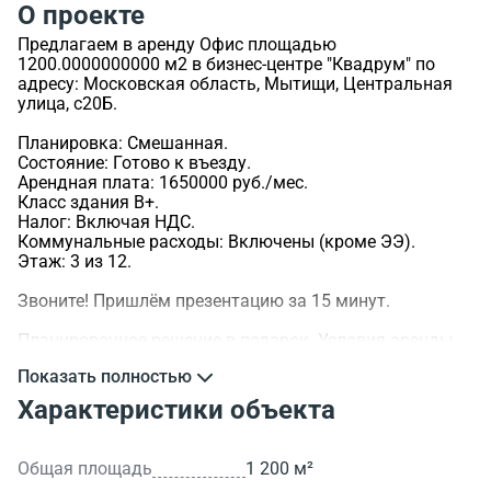
О проекте
Предлагаем в аренду Офис площадью
1200.0000000000 м2 в бизнес-центре "Квадрум" по
адресу: Московская область, Мытищи, Центральная
улица, с20Б.
Планировка: Смешанная.
Состояние: Готово к въезду.
Арендная плата: 1650000 руб./мес.
Класс здания B+.
Налог: Включая НДС.
Коммунальные расходы: Включены (кроме ЭЭ).
Этаж: 3 из 12.
Звоните! Пришлём презентацию за 15 минут.
Планировочное решение в подарок. Условия аренды
обсуждаемы.
Показать полностью
>ID объекта - 47944.
Характеристики объекта
Общая площадь
1 200 м²