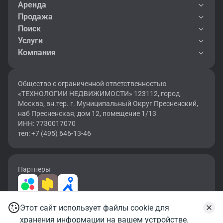
Аренда
Продажа
Поиск
Услуги
Компания
Общество с ограниченной ответственностью
«ТЕХНОЛОГИИ НЕДВИЖИМОСТИ» 123112, город
Москва, вн.тер. г. Муниципальный Округ Пресненский,
наб Пресненская, дом 12, помещение 1/13
ИНН: 7730017070
тел: +7 (495) 646-13-46
Партнеры
Этот сайт использует файлы cookie для
2026 © OF.RU | Все права защищены.
хранения информации на вашем устройстве.
Карта сайта
Условия использования