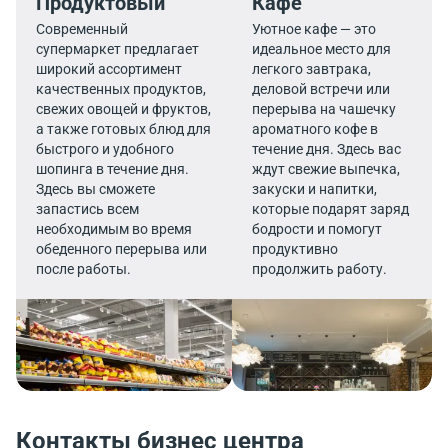
Продуктовый
Кафе
Современный
Уютное кафе — это
супермаркет предлагает
идеальное место для
широкий ассортимент
легкого завтрака,
качественных продуктов,
деловой встречи или
свежих овощей и фруктов,
перерыва на чашечку
а также готовых блюд для
ароматного кофе в
быстрого и удобного
течение дня. Здесь вас
шопинга в течение дня.
ждут свежие выпечка,
Здесь вы сможете
закуски и напитки,
запастись всем
которые подарят заряд
необходимым во время
бодрости и помогут
обеденного перерыва или
продуктивно
после работы.
продолжить работу.
Контакты бизнес центра