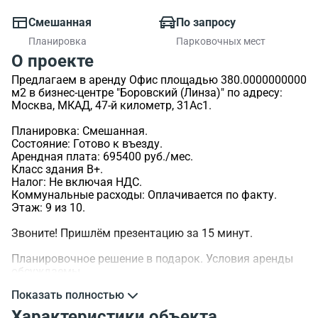
Смешанная
По запросу
Планировка
Парковочных мест
О проекте
Предлагаем в аренду Офис площадью 380.0000000000
м2 в бизнес-центре "Боровский (Линза)" по адресу:
Москва, МКАД, 47-й километр, 31Ас1.
Планировка: Смешанная.
Состояние: Готово к въезду.
Арендная плата: 695400 руб./мес.
Класс здания B+.
Налог: Не включая НДС.
Коммунальные расходы: Оплачивается по факту.
Этаж: 9 из 10.
Звоните! Пришлём презентацию за 15 минут.
Планировочное решение в подарок. Условия аренды
обсуждаемы.
Показать полностью
>ID объекта - 15743.
Характеристики объекта