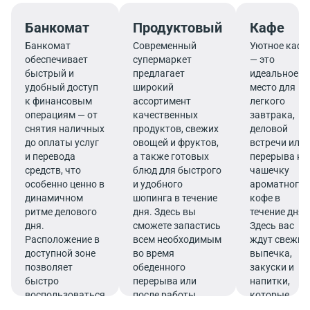
Банкомат
Продуктовый
Кафе
Банкомат
Современный
Уютное кафе
обеспечивает
супермаркет
— это
быстрый и
предлагает
идеальное
удобный доступ
широкий
место для
к финансовым
ассортимент
легкого
операциям — от
качественных
завтрака,
снятия наличных
продуктов, свежих
деловой
до оплаты услуг
овощей и фруктов,
встречи или
и перевода
а также готовых
перерыва на
средств, что
блюд для быстрого
чашечку
особенно ценно в
и удобного
ароматного
динамичном
шопинга в течение
кофе в
ритме делового
дня. Здесь вы
течение дня.
дня.
сможете запастись
Здесь вас
Расположение в
всем необходимым
ждут свежие
доступной зоне
во время
выпечка,
позволяет
обеденного
закуски и
быстро
перерыва или
напитки,
воспользоваться
после работы.
которые
услугами банка.
подарят