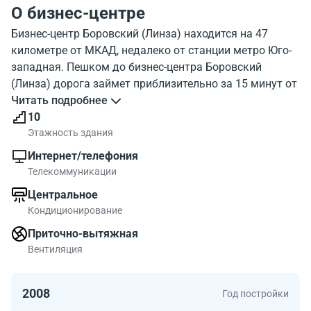
О бизнес-центре
Бизнес-центр Боровский (Линза) находится на 47
километре от МКАД, недалеко от станции метро Юго-
западная. Пешком до бизнес-центра Боровский
(Линза) дорога займет приблизительно за 15 минут от
метро. Объект Боровский (Линза) , этажей 10,
Читать подробнее
парковка. На фотографии хорошо виден внешний
10
облик строения. Окружение бизнес-центра Linza
Этажность здания
показано на карте. Около БЦ есть много объектов
Интернет/телефония
инфраструктуры
Телекоммуникации
Относится здание к классу B поэтому работать в БЦ
Центральное
Боровский (Линза) будет комфортно. Общая площадь
Кондиционирование
бизнес-центра 19000 квадратных метров. Метраж
нежилых площадей в БЦ от 285.00 до 1000.00 м2. В
Приточно-вытяжная
бизнес-центре Боровский (Линза) рядом с метро Юго-
Вентиляция
западная можно выбрать офисы по доступной цене.
2008
Год постройки