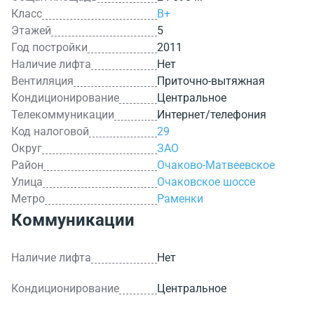
Класс
B+
Этажей
5
Год постройки
2011
Наличие лифта
Нет
Вентиляция
Приточно-вытяжная
Кондиционирование
Центральное
Телекоммуникации
Интернет/телефония
Код налоговой
29
Округ
ЗАО
Район
Очаково-Матвеевское
Улица
Очаковское шоссе
Метро
Раменки
Коммуникации
Наличие лифта
Нет
Кондиционирование
Центральное