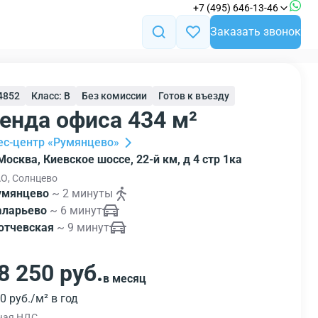
+7 (495) 646-13-46
Заказать звонок
34852
Класс: B
Без комиссии
Готов к въезду
енда офиса 434 м²
ес-центр «Румянцево»
Москва, Киевское шоссе, 22-й км, д 4 стр 1ка
О, Солнцево
умянцево
~ 2 минуты
аларьево
~ 6 минут
ютчевская
~ 9 минут
8 250 руб.
в месяц
0 руб./м² в год
чая НДС