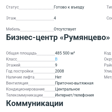
Статус
Готово к въезду
Ти
Этаж
4
Со
Мебель
Отсутствует
Бизнес-центр
«Румянцево»
Общая площадь
485 500 м²
Код
Класс
B
Окр
Этажей
9
Рай
Год постройки
2008
Ули
Наличие лифта
Нет
Мет
Вентиляция
Приточно-вытяжная
Кондиционирование
Центральное
Телекоммуникации
Интернет/телефония
Коммуникации