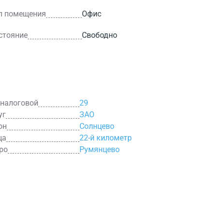
п помещения
Офис
стояние
Свободно
 налоговой
29
уг
ЗАО
он
Солнцево
ца
22-й километр
ро
Румянцево