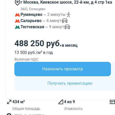
г Москва, Киевское шоссе, 22-й км, д 4 стр 1ка
ЗАО, Солнцево
Румянцево
~ 2 минуты
Саларьево
~ 6 минут
Тютчевская
~ 9 минут
488 250 руб.
в месяц
13 500 руб./м² в год
Включая НДС
Назначить просмотр
Получить презентацию
434 м²
4 из 9
Общая площадь
Этажность