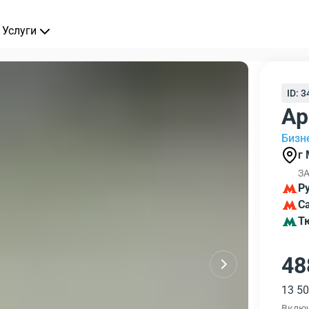
Услуги
ID: 
Ар
Бизн
г 
ЗА
Р
С
Т
48
13 50
Вклю