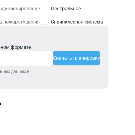
ндиционирование
Центральное
д пожаротушения
Спринклерная система
бном формате
Скачать планировку
льных данных в
а