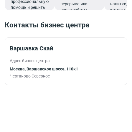
профессиональную
перерыва или
напитки,
помощь и решить
после работы.
которые
все финансовые
подарят
вопросы в
заряд
Контакты бизнес центра
комфортной
бодрости и
обстановке.
помогут
продуктив
продолжит
Варшавка Скай
работу.
Адрес бизнес центра
Москва, Варшавское шоссе, 118к1
Чертаново Северное