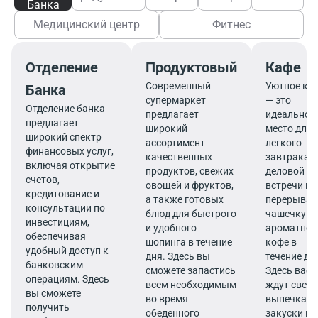
Банка
Медицинский центр
Фитнес
Отделение
Продуктовый
Кафе
Современный
Уютное ка
Банка
супермаркет
— это
Отделение банка
предлагает
идеальное
предлагает
широкий
место для
широкий спектр
ассортимент
легкого
финансовых услуг,
качественных
завтрака,
включая открытие
продуктов, свежих
деловой
счетов,
овощей и фруктов,
встречи ил
кредитование и
а также готовых
перерыва 
консультации по
блюд для быстрого
чашечку
инвестициям,
и удобного
ароматног
обеспечивая
шопинга в течение
кофе в
удобный доступ к
дня. Здесь вы
течение дн
банковским
сможете запастись
Здесь вас
операциям. Здесь
всем необходимым
ждут свеж
вы сможете
во время
выпечка,
получить
обеденного
закуски и