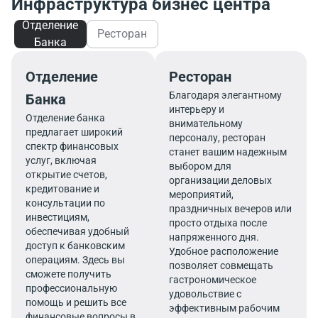
Инфраструктура бизнес центра
Отделение
Ресторан
Банка
Отделение
Ресторан
Благодаря элегантному
Банка
интерьеру и
Отделение банка
внимательному
предлагает широкий
персоналу, ресторан
спектр финансовых
станет вашим надежным
услуг, включая
выбором для
открытие счетов,
организации деловых
кредитование и
мероприятий,
консультации по
праздничных вечеров или
инвестициям,
просто отдыха после
обеспечивая удобный
напряженного дня.
доступ к банковским
Удобное расположение
операциям. Здесь вы
позволяет совмещать
сможете получить
гастрономическое
профессиональную
удовольствие с
помощь и решить все
эффективным рабочим
финансовые вопросы в