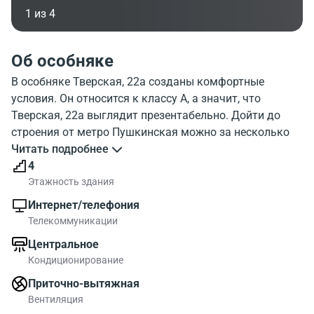
1 из 4
Об особняке
В особняке Тверская, 22а созданы комфортные
условия. Он относится к классу A, а значит, что
Тверская, 22а выглядит презентабельно. Дойти до
строения от метро Пушкинская можно за несколько
минут. На изображении хорошо виден внешний облик
Читать подробнее
строения. Окружение особняка Tverskaya 22 хорошо
4
можно увидеть на карте. В районе БЦ есть много
Этажность здания
объектов инфраструктуры
Интернет/телефония
Всего в здании 980 м2 коммерческих помещений.
Телекоммуникации
Площади офисов до 173.00 квадратных метров.
Центральное
Особняк Тверская, 22а выбирают те кто выбирает
Кондиционирование
престиж, респектабельность, высокую транспортную
доступность.
Приточно-вытяжная
Вентиляция