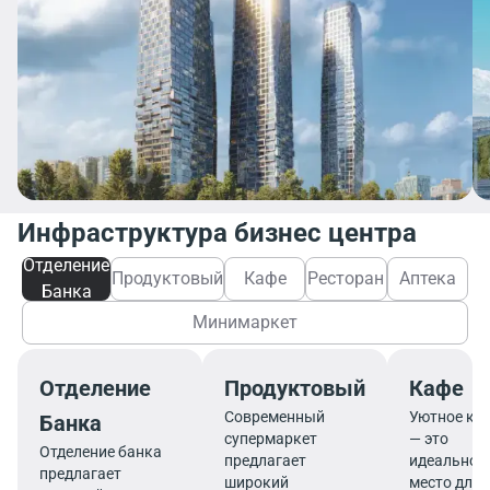
Инфраструктура бизнес центра
Отделение
Продуктовый
Кафе
Ресторан
Аптека
Банка
Минимаркет
Отделение
Продуктовый
Кафе
Современный
Уютное ка
Банка
супермаркет
— это
Отделение банка
предлагает
идеальное
предлагает
широкий
место для