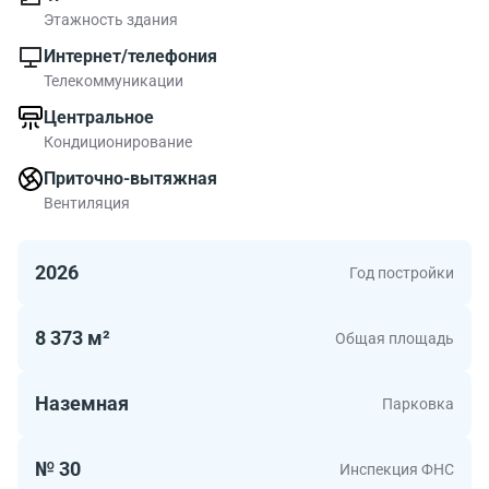
бизнес-центра Zavod Filikrovlya. На карте столицы
Этажность здания
отображено месторасположение здания. Завод
Интернет/телефония
Филикровля находится в районе с развитой
Телекоммуникации
инфраструктурой.
Центральное
Кондиционирование
Офисные площади в объекте - хороший вариант для
московской компании.
Приточно-вытяжная
Вентиляция
2026
Год постройки
8 373 м²
Общая площадь
Наземная
Парковка
№ 30
Инспекция ФНС