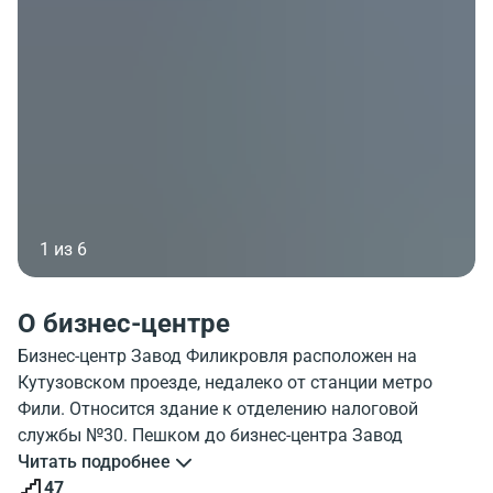
1 из 6
О бизнес-центре
Бизнес-центр Завод Филикровля расположен на
Кутузовском проезде, недалеко от станции метро
Фили. Относится здание к отделению налоговой
службы №30. Пешком до бизнес-центра Завод
Филикровля можно добраться приблизительно за 5
Читать подробнее
минут от станции метро. Посмотрите изображение
47