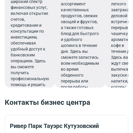
широкий спектр
ассортимент
легкого
финансовых услуг,
качественных
завтрака,
включая открытие
продуктов, свежих
деловой
счетов,
овощей и фруктов,
встречи ил
кредитование и
а также готовых
перерыва 
консультации по
блюд для быстрого
чашечку
инвестициям,
и удобного
ароматног
обеспечивая
шопинга в течение
кофе в
удобный доступ к
дня. Здесь вы
течение дн
банковским
сможете запастись
Здесь вас
операциям. Здесь
всем необходимым
ждут свеж
вы сможете
во время
выпечка,
получить
обеденного
закуски и
профессиональную
перерыва или
напитки,
помощь и решить
после работы.
которые
все финансовые
подарят
вопросы в
заряд
Контакты бизнес центра
комфортной
бодрости и
обстановке.
помогут
продуктив
продолжит
Ривер Парк Тауэрс Кутузовский
работу.