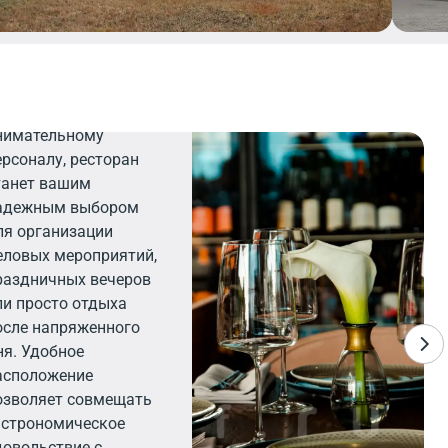
есторан
лагодаря элегантному
нтерьеру и
нимательному
ерсоналу, ресторан
танет вашим
адежным выбором
ля организации
еловых мероприятий,
раздничных вечеров
ли просто отдыха
осле напряженного
ня. Удобное
асположение
озволяет совмещать
астрономическое
довольствие с