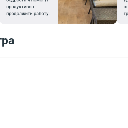
продуктивно
э
продолжить работу.
г
тра