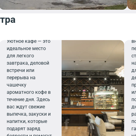
нтра
Р
Б
Кафе
и
Уютное кафе — это
в
идеальное место
п
для легкого
с
завтрака, деловой
н
встречи или
д
перерыва на
д
чашечку
п
ароматного кофе в
и
течение дня. Здесь
п
вас ждут свежие
д
выпечка, закуски и
р
напитки, которые
п
подарят заряд
г
бодрости и помогут
у