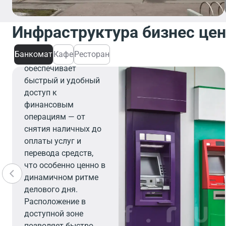
Инфраструктура бизнес це
Банкомат
Банкомат
Кафе
Ресторан
Банкомат
обеспечивает
быстрый и удобный
доступ к
финансовым
операциям — от
снятия наличных до
оплаты услуг и
перевода средств,
что особенно ценно в
динамичном ритме
делового дня.
Расположение в
доступной зоне
позволяет быстро