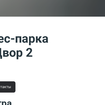
ес-парка
Двор 2
нтакты
тра