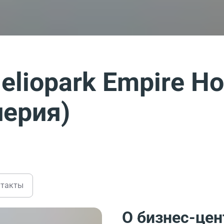
liopark Empire Ho
перия)
нтакты
О бизнес-цен