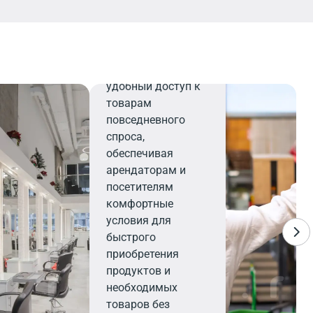
Минимаркет
Минимаркет
предлагает
удобный доступ к
товарам
повседневного
спроса,
обеспечивая
арендаторам и
посетителям
комфортные
условия для
быстрого
приобретения
продуктов и
необходимых
товаров без