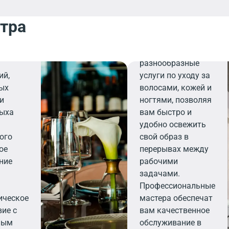
Салон
танет
нтра
красоты
дежным
ля
Салон красоты
ии
предлагает
разнообразные
ий,
услуги по уходу за
ых
волосами, кожей и
ли
ногтями, позволяя
дыха
вам быстро и
удобно освежить
ого
свой образ в
ое
перерывах между
ние
рабочими
задачами.
ь
Профессиональные
ическое
мастера обеспечат
ие с
вам качественное
ным
обслуживание в