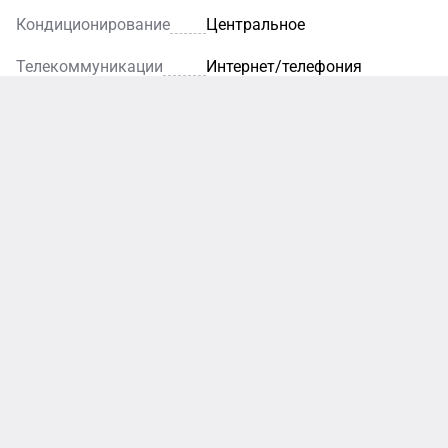
Кондиционирование
Центральное
Телекоммуникации
Интернет/телефония
ан
му
и
ному