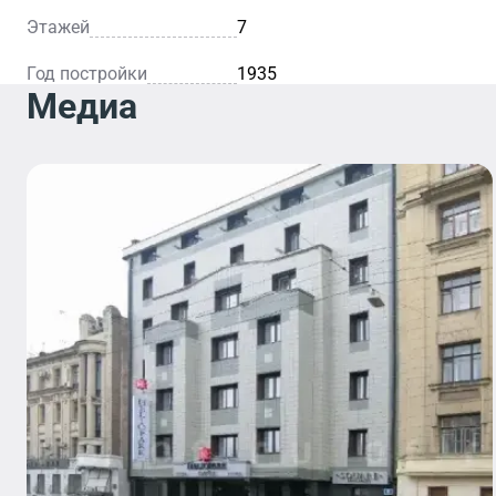
Этажей
7
Год постройки
1935
Медиа
Кафе
Рестор
Уютное кафе
— это
Благодаря
идеальное
элегантно
место для
интерьеру 
легкого
вниматель