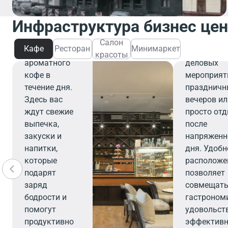
завтрака,
персоналу,
деловой
ресторан с
Инфраструктура бизнес це
встречи или
вашим на
перерыва на
выбором д
Салон
Кафе
Ресторан
Минимаркет
чашечку
организац
красоты
ароматного
деловых
кофе в
мероприят
течение дня.
праздничн
Здесь вас
вечеров и
ждут свежие
просто от
выпечка,
после
закуски и
напряженн
напитки,
дня. Удобн
которые
расположе
подарят
позволяет
заряд
совмещат
бодрости и
гастроном
помогут
удовольств
продуктивно
эффектив