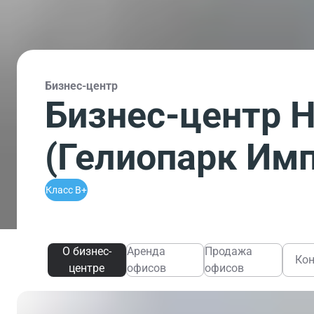
Бизнес-центр
Бизнес-центр He
(Гелиопарк Им
Класс B+
О бизнес-
Аренда
Продажа
Ко
центре
офисов
офисов