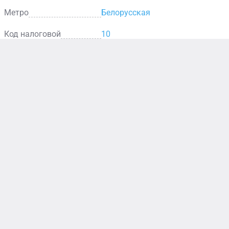
Метро
Белорусская
Код налоговой
10