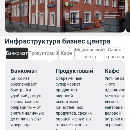
Инфраструктура бизнес центра
Медицинский
Салон
Банкомат
Продуктовый
Кафе
центр
красоты
Банкомат
Продуктовый
Кафе
Банкомат
Современный
Уютное кафе
обеспечивает
супермаркет
— это
быстрый и
предлагает
идеальное
удобный доступ
широкий
место для
к финансовым
ассортимент
легкого
операциям — от
качественных
завтрака,
снятия наличных
продуктов, свежих
деловой
до оплаты услуг
овощей и фруктов,
встречи или
и перевода
а также готовых
перерыва на