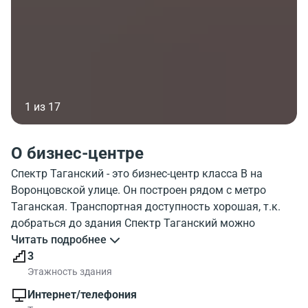
1 из 17
О бизнес-центре
Спектр Таганский - это бизнес-центр класса B на
Воронцовской улице. Он построен рядом с метро
Таганская. Транспортная доступность хорошая, т.к.
добраться до здания Спектр Таганский можно
пешком приблизительно за 5 минут. Этажность
Читать подробнее
здания - 3 этажа. Можно воспользоваться парковкой.
3
Посмотрите фото бизнес-центра Spektr Taganskij. На
Этажность здания
карте города отображено месторасположение
Интернет/телефония
строения. Спектр Таганский находится в районе с