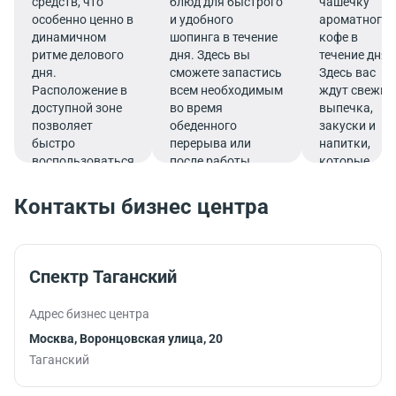
средств, что
блюд для быстрого
чашечку
особенно ценно в
и удобного
ароматного
динамичном
шопинга в течение
кофе в
ритме делового
дня. Здесь вы
течение дня.
дня.
сможете запастись
Здесь вас
Расположение в
всем необходимым
ждут свежие
доступной зоне
во время
выпечка,
позволяет
обеденного
закуски и
быстро
перерыва или
напитки,
воспользоваться
после работы.
которые
услугами банка.
подарят
заряд
Контакты бизнес центра
бодрости и
помогут
продуктивно
продолжить
Спектр Таганский
работу.
Адрес бизнес центра
Москва, Воронцовская улица, 20
Таганский