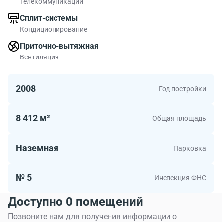
Телекоммуникации
развитой инфраструктурой.
Сплит-системы
Кондиционирование
Всего в здании 8412 квадратных метров
коммерческих помещений. Площади офисов от 402.00
Приточно-вытяжная
до 570.00 м2. Офисные помещения в данном БЦ -
Вентиляция
подходящий вариант для московской компании.
2008
Год постройки
8 412 м²
Общая площадь
Наземная
Парковка
№ 5
Инспекция ФНС
Доступно 0 помещений
Позвоните нам для получения информации о