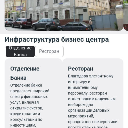
Инфраструктура бизнес центра
Отделение
Ресторан
Банка
Отделение
Ресторан
Благодаря элегантному
Банка
интерьеру и
Отделение банка
внимательному
предлагает широкий
персоналу, ресторан
спектр финансовых
станет вашим надежным
услуг, включая
выбором для
открытие счетов,
организации деловых
кредитование и
мероприятий,
консультации по
праздничных вечеров или
инвестициям,
просто отдыха после