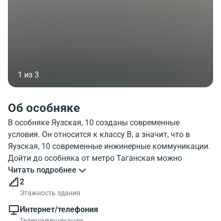
1 из 3
Об особняке
В особняке Яузская, 10 созданы современные
условия. Он относится к классу B, а значит, что в
Яузская, 10 современные инжинерные коммуникации.
Дойти до особняка от метро Таганская можно
достаточно быстро. Этажность здания - 2 этажа.
Читать подробнее
Можно воспользоваться парковкой. Посмотрите фото
2
особняка Yauzkaya 10. На карте столицы отображено
Этажность здания
месторасположение строения. Яузская, 10 находится в
Интернет/телефония
районе с современной инфраструктурой.
Телекоммуникации