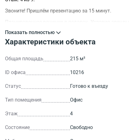
Звоните! Пришлём презентацию за 15 минут.
Планировочное решение в подарок. Условия аренды
обсуждаемы.
Показать полностью
>ID объекта - 10216.
Характеристики объекта
Общая площадь
215 м²
ID офиса
10216
Статус
Готово к въезду
Тип помещения
Офис
Этаж
4
Состояние
Свободно