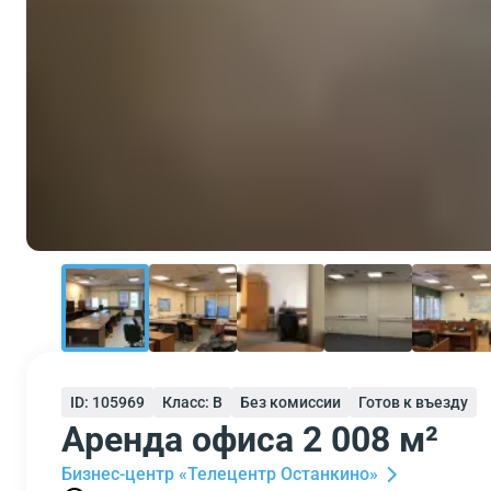
ID: 105969
Класс: B
Без комиссии
Готов к въезду
Аренда офиса 2 008 м²
Бизнес-центр «Телецентр Останкино»