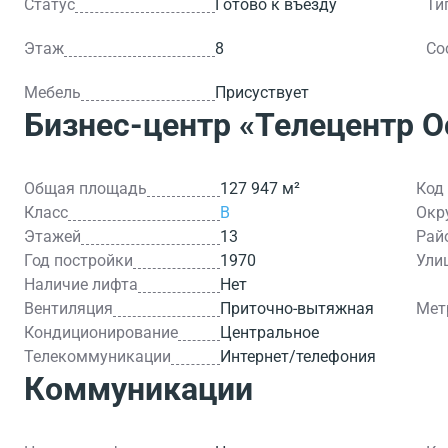
Статус
Готово к въезду
Ти
Этаж
8
Со
Мебель
Присуствует
Бизнес-центр
«Телецентр О
Общая площадь
127 947 м²
Код
Класс
B
Окр
Этажей
13
Рай
Год постройки
1970
Ули
Наличие лифта
Нет
Вентиляция
Приточно-вытяжная
Мет
Кондиционирование
Центральное
Телекоммуникации
Интернет/телефония
Коммуникации