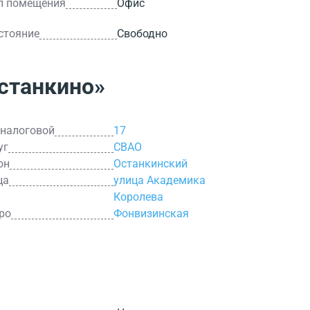
п помещения
Офис
стояние
Свободно
станкино»
 налоговой
17
уг
СВАО
он
Останкинский
ца
улица Академика
Королева
ро
Фонвизинская