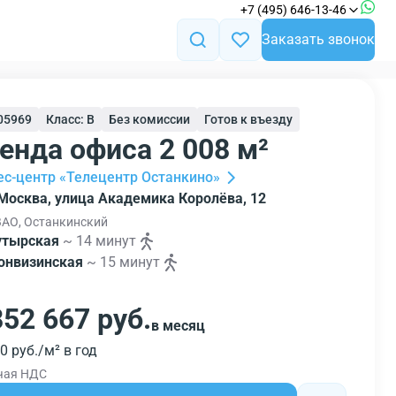
+7 (495) 646-13-46
Заказать звонок
105969
Класс: B
Без комиссии
Готов к въезду
енда офиса 2 008 м²
ес-центр «Телецентр Останкино»
.Москва, улица Академика Королёва, 12
АО, Останкинский
утырская
~ 14 минут
онвизинская
~ 15 минут
852 667 руб.
в месяц
0 руб./м² в год
чая НДС