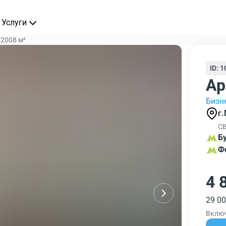
Услуги
 2008 м²
ID: 
Ар
Бизн
г
СВ
Б
Ф
4 
29 00
Вклю