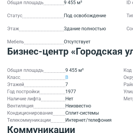
Общая площадь
9 455 м²
ID
Статус
Под освобождение
Ти
Этаж
Здание полностью
Со
Мебель
Отсутствует
Бизнес-центр
«Городская ул
Общая площадь
9 455 м²
Код
Класс
B
Окр
Этажей
7
Рай
Год постройки
1977
Ули
Наличие лифта
Нет
Мет
Вентиляция
Неизвестно
Кондиционирование
Сплит-системы
Телекоммуникации
Интернет/телефония
Коммуникации