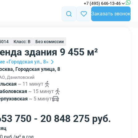
+7 (495) 646-13-46
Заказать звонок
55014
Класс: B
Без комиссии
енда здания 9 455 м²
е «Городская ул., 8»
осква, Городская улица, 8
О, Даниловский
ульская
~ 11 минут
аболовская
~ 15 минут
ерпуховская
~ 5 минут
653 750 - 20 848 275 руб.
сяц
0 руб./м² в год