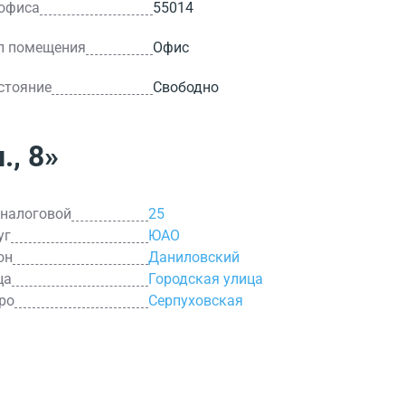
 офиса
55014
п помещения
Офис
стояние
Свободно
., 8»
 налоговой
25
уг
ЮАО
он
Даниловский
ца
Городская улица
ро
Серпуховская