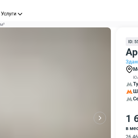
Услуги
 м²
ID: 
Ар
Здани
М
ЮА
Т
Ш
С
1 
в ме
26 46