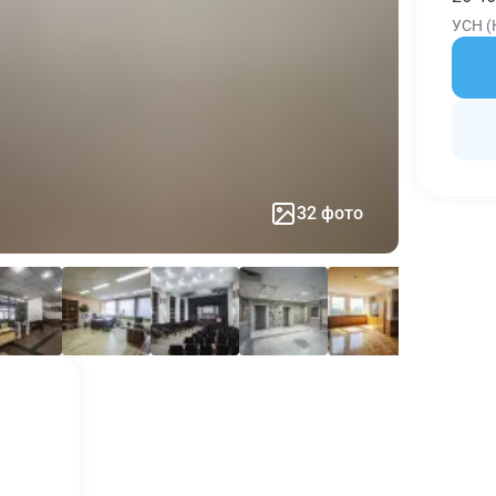
УСН (
32 фото