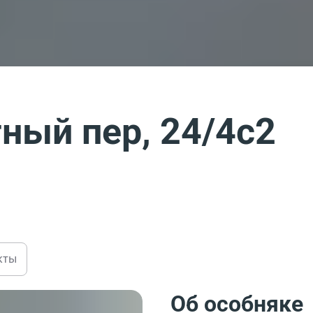
ный пер, 24/4с2
кты
Об особняке