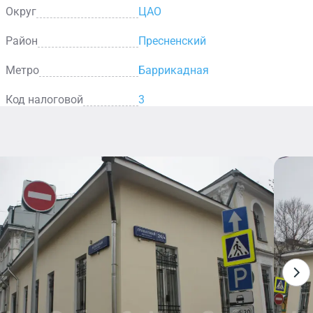
Округ
ЦАО
Район
Пресненский
Метро
Баррикадная
Код налоговой
3