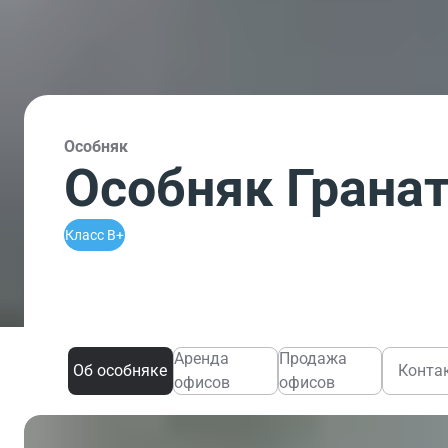
Особняк
Особняк Гранат
Класс B+
Аренда
Продажа
Об особняке
Конта
офисов
офисов