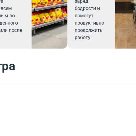
те
заряд
 всем
бодрости и
мым во
помогут
денного
продуктивно
или после
продолжить
работу.
тра