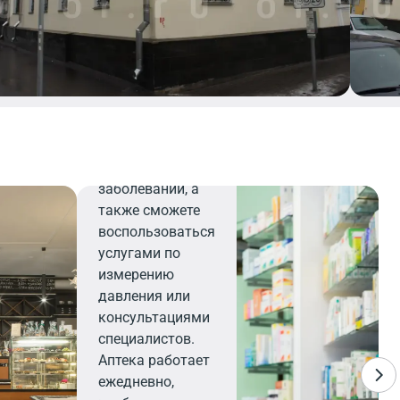
Аптека
Здесь вы
найдете все
необходимое для
поддержания
здоровья и
профилактики
заболеваний, а
также сможете
воспользоваться
услугами по
измерению
давления или
консультациями
специалистов.
Аптека работает
ежедневно,