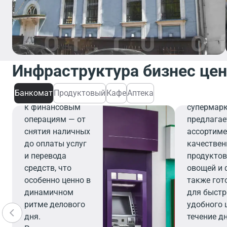
Банкомат
Банкомат
Инфраструктура бизнес це
обеспечивает
Проду
быстрый и
Банкомат
Продуктовый
Кафе
Аптека
удобный доступ
Современ
к финансовым
супермар
операциям — от
предлагае
снятия наличных
ассортиме
до оплаты услуг
качестве
и перевода
продуктов
средств, что
овощей и 
особенно ценно в
также гот
динамичном
для быстр
ритме делового
удобного 
дня.
течение д