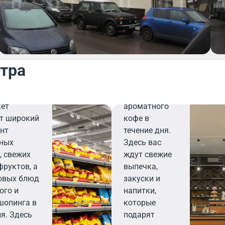
идеальное
место для
легкого
завтрака,
деловой
нтра
встречи или
ктовый
перерыва на
ный
чашечку
кет
ароматного
т широкий
кофе в
нт
течение дня.
нных
Здесь вас
, свежих
ждут свежие
фруктов, а
выпечка,
овых блюд
закуски и
ого и
напитки,
шопинга в
которые
ня. Здесь
подарят