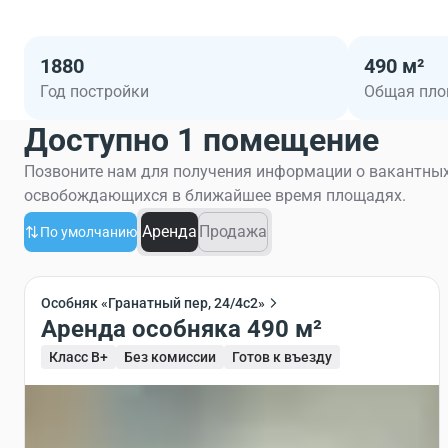
1880
490 м²
Год постройки
Общая пл
Доступно 1 помещение
Позвоните нам для получения информации о вакантных
освобождающихся в ближайшее время площадях.
Аренда
Продажа
По умолчанию
Особняк «Гранатный пер, 24/4с2»
Аренда особняка 490 м²
Класс B+
Без комиссии
Готов к въезду