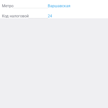
Метро
Варшавская
Код налоговой
24