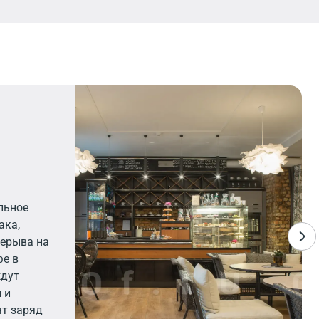
льное
ака,
рерыва на
фе в
ждут
 и
ят заряд