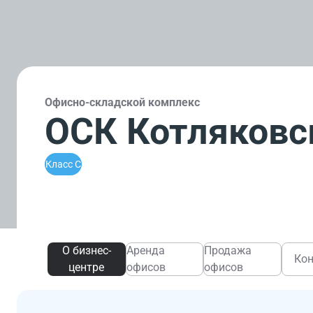
Офисно-складской комплекс
ОСК Котляковск
Класс C
О бизнес-
Аренда
Продажа
Ко
центре
офисов
офисов