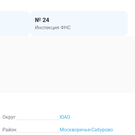
№ 24
Инспекция ФНС
Округ
ЮАО
Район
Москворечье-Сабурово