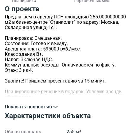
Планировка
Парковочных мест
О проекте
Предлагаем в аренду ПСН площадью 255.0000000000
м2 в бизнес-центре "Станколит" по адресу: Москва,
Складочная улица, 1с1.
Планировка: Смешанная.
Состояние: Готово к въезду.
Арендная плата: 595000 руб./мес.
Класс здания B+.
Налог: Включая НДС.
Коммунальные расходы: Оплачивается по факту.
Этаж: 3 из 4.
Звоните! Пришлём презентацию за 15 минут.
Планировочное решение в подарок. Условия аренды
обсуждаемы.
Показать полностью
>ID объекта - 5496.
Характеристики объекта
Общая площадь
255 м²