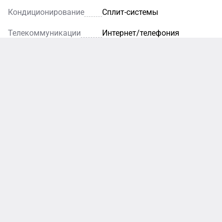
Кондиционирование
Сплит-системы
Телекоммуникации
Интернет/телефония
Фитнес
Современный
фитнес-центр
предлагает все
необходимое
для
поддержания