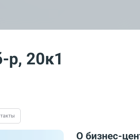
-р, 20к1
нтакты
О бизнес-цен