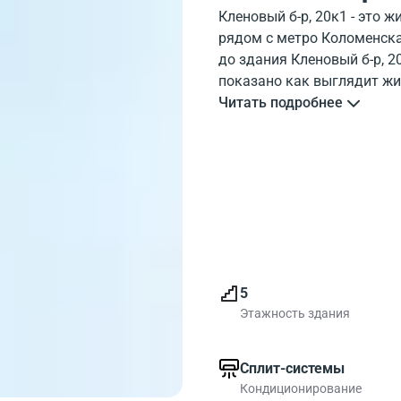
Кленовый б-р, 20к1 - это 
рядом с метро Коломенска
до здания Кленовый б-р, 2
показано как выглядит жи
расположен жилой дом Кле
Читать подробнее
б-р, 20к1 обладает хорош
дом на карте, и объекты р
Кленовый б-р, 20к1 выбир
5
Этажность здания
Сплит-системы
Кондиционирование