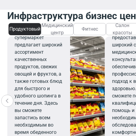
Медиц
Инфраструктура бизнес це
Продуктовый
центр
Медицинский
Салон
Продуктовый
Фитнес
Современный
Медицинс
центр
красоты
супермаркет
предостав
предлагает широкий
широкий с
ассортимент
медицинск
качественных
консульта
продуктов, свежих
обеспечив
овощей и фруктов, а
професси
также готовых блюд
подход к 
для быстрого и
здоровью.
удобного шопинга в
сможете п
течение дня. Здесь
квалифиц
вы сможете
помощь и
запастись всем
необходи
необходимым во
обследова
время обеденного
комфортн