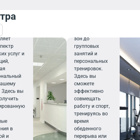
формы и
заряда энергии
инский
нтра
— от
тренажерного
кий центр
зала и кардио-
ляет
зон до
пектр
групповых
их услуг и
занятий и
ций,
персональных
ая
тренировок.
ональный
Здесь вы
вашему
сможете
 Здесь вы
эффективно
олучить
совмещать
ированную
работу и спорт,
тренируясь во
мые
время
ния в
обеденного
ой и
перерыва или