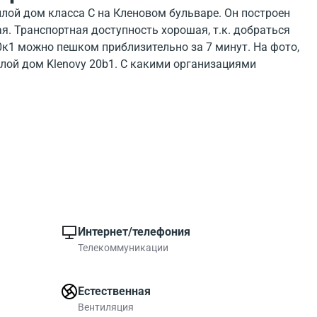
жилой дом класса C на Кленовом бульваре. Он построен
я. Транспортная доступность хорошая, т.к. добраться
0к1 можно пешком приблизительно за 7 минут. На фото,
лой дом Klenovy 20b1. С какими организациями
новый б-р, 20к1 можно посмотреть на карте. Кленовый
ей инфраструктурой. Посмотрите где расположен жилой
айона около жилого дома.
ают те кто ценит приемлемую стоимость.
Интернет/телефония
Телекоммуникации
Естественная
Вентиляция