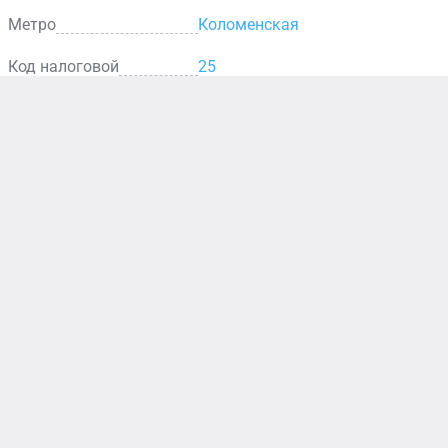
Метро
Коломенская
Код налоговой
25