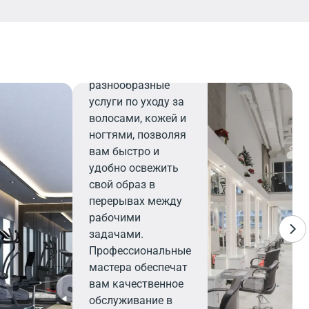
Салон
красоты
Салон красоты
предлагает
разнообразные
услуги по уходу за
волосами, кожей и
ногтями, позволяя
вам быстро и
удобно освежить
свой образ в
перерывах между
рабочими
задачами.
Профессиональные
мастера обеспечат
вам качественное
обслуживание в