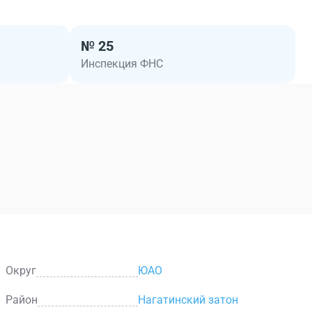
№ 25
Инспекция ФНС
Округ
ЮАО
Район
Нагатинский затон