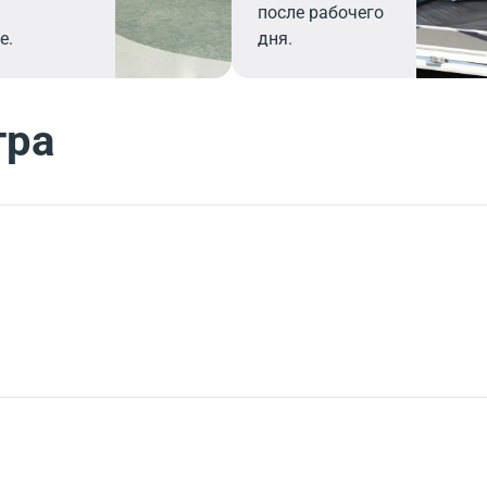
после рабочего
е.
дня.
тра