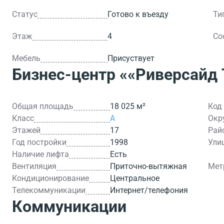
Статус
Готово к въезду
Ти
Этаж
4
Со
Мебель
Присуствует
Бизнес-центр
««Риверсайд 
Общая площадь
18 025 м²
Код
Класс
A
Окр
Этажей
17
Рай
Год постройки
1998
Ули
Наличие лифта
Есть
Вентиляция
Приточно-вытяжная
Мет
Кондиционирование
Центральное
Телекоммуникации
Интернет/телефония
Коммуникации