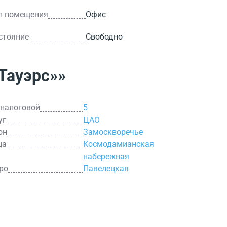
п помещения
Офис
стояние
Свободно
Тауэрс»»
 налоговой
5
уг
ЦАО
он
Замоскворечье
ца
Космодамианская
набережная
ро
Павелецкая