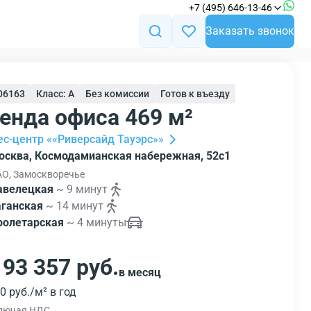
+7 (495) 646-13-46
Заказать звонок
106163
Класс: A
Без комиссии
Готов к въезду
енда офиса 469 м²
ес-центр ««Риверсайд Тауэрс»»
осква, Космодамианская набережная, 52с1
О, Замоскворечье
авелецкая
~ 9 минут
аганская
~ 14 минут
ролетарская
~ 4 минуты
193 357 руб.
в месяц
0 руб./м² в год
лючая НДС