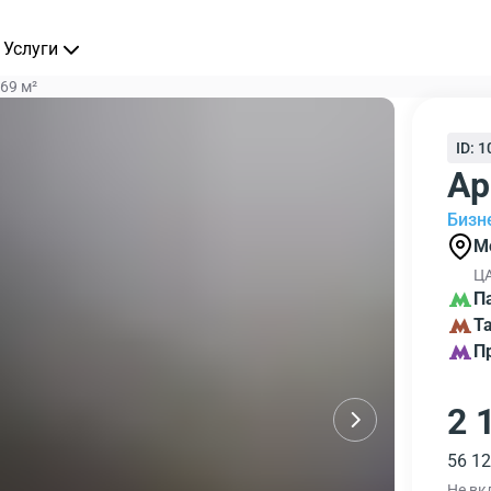
Услуги
69 м²
ID: 
Ар
Бизн
М
ЦА
П
Т
П
2 
56 12
Не вк