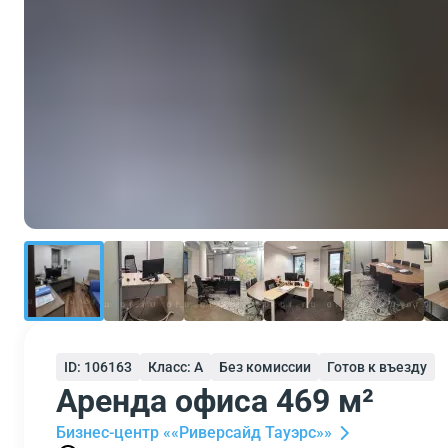
ID: 106163
Класс: A
Без комиссии
Готов к въезду
Аренда офиса 469 м²
Бизнес-центр ««Риверсайд Тауэрс»»