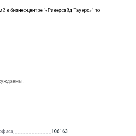
 в бизнес-центре "«Риверсайд Тауэрс»" по
бсуждаемы.
 офиса
106163