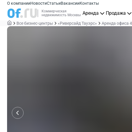
О компании
Новости
Статьи
Вакансии
Контакты
Коммерческая
Аренда
Продажа
недвижимость Москвы
Все бизнес-центры
«Риверсайд Тауэрс»
Аренда офиса 4