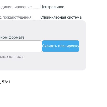
ндиционирование
Центральное
д пожаротушения
Спринклерная система
бном формате
Скачать планировку
льных данных в
, 52с1