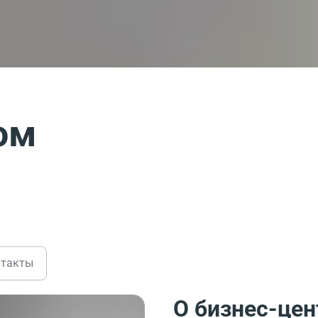
ом
нтакты
О бизнес-цен