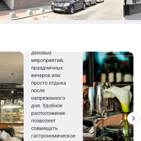
внимательному
персоналу,
ресторан станет
вашим надежным
выбором для
организации
деловых
мероприятий,
праздничных
вечеров или
просто отдыха
после
напряженного
дня. Удобное
расположение
позволяет
совмещать
гастрономическое