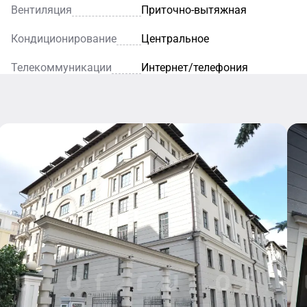
Вентиляция
Приточно-вытяжная
Кондиционирование
Центральное
Телекоммуникации
Интернет/телефония
Кафе
Уютное кафе
— это
идеальное
место для