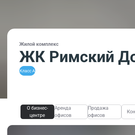
Жилой комплекс
ЖК Римский Д
Класс A
О бизнес-
Аренда
Продажа
Ко
центре
офисов
офисов