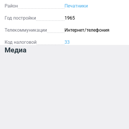
Район
Печатники
делают бизнес-центр «Золотое кольцо» весьма
привлекательным для аренды. Также его
Год постройки
1965
преимуществом являются невысокие арендные
ставки, нехарактерные для центра Москвы.
Телекоммуникации
Интернет/телефония
Код налоговой
33
Медиа