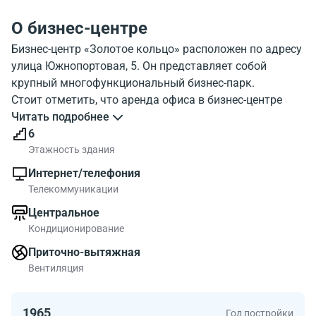
О бизнес-центре
Бизнес-центр «Золотое кольцо» расположен по адресу
улица Южнопортовая, 5. Он представляет собой
крупный многофункциональный бизнес-парк.
Стоит отметить, что аренда офиса в бизнес-центре
«Золотое кольцо» выгодна в плане доступности. Тем,
Читать подробнее
кто пользуется общественным транспортом,
6
понравится расположение здание близкое к станции
Этажность здания
метро «Кожуховская». В пешей доступности также
Интернет/телефония
есть станция метро «Автозаводская». Совсем
Телекоммуникации
недалеко находится третье транспортное кольцо.
Центральное
Рядом пролегает Волгоградский проспект, проспект
Кондиционирование
Андропова.
Бизнес-парк «Золотое кольцо» был построен совсем
Приточно-вытяжная
недавно, в 2011 году. Он соответствует
Вентиляция
международным стандартам, предъявляемым к
зданиям класса В+. Общая площадь бизнес-центра
1965
Год постройки