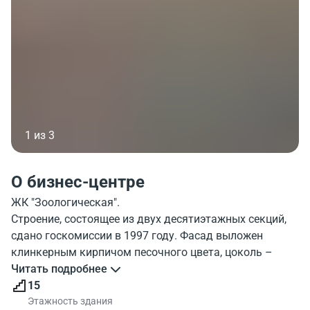
1 из 3
О бизнес-центре
ЖК "Зоологическая".
Строение, состоящее из двух десятиэтажных секций,
сдано госкомиссии в 1997 году. Фасад выложен
клинкерным кирпичом песочного цвета, цоколь –
коричневой плиткой. Входные группы трех подъездов
Читать подробнее
стилизованы под портики с колоннами.
15
Придомовая территория жилого комплекса закрыта
Этажность здания