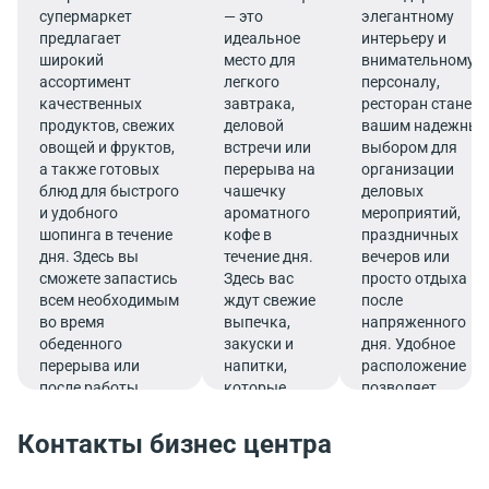
супермаркет
— это
элегантному
предлагает
идеальное
интерьеру и
широкий
место для
внимательному
ассортимент
легкого
персоналу,
качественных
завтрака,
ресторан станет
продуктов, свежих
деловой
вашим надежны
овощей и фруктов,
встречи или
выбором для
а также готовых
перерыва на
организации
блюд для быстрого
чашечку
деловых
и удобного
ароматного
мероприятий,
шопинга в течение
кофе в
праздничных
дня. Здесь вы
течение дня.
вечеров или
сможете запастись
Здесь вас
просто отдыха
всем необходимым
ждут свежие
после
во время
выпечка,
напряженного
обеденного
закуски и
дня. Удобное
перерыва или
напитки,
расположение
после работы.
которые
позволяет
подарят
совмещать
заряд
гастрономическо
Контакты бизнес центра
бодрости и
удовольствие с
помогут
эффективным