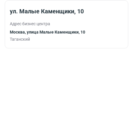
продуктивно
рабочим
продолжить
графиком.
ул. Малые Каменщики, 10
работу.
Адрес бизнес центра
Москва, улица Малые Каменщики, 10
Таганский