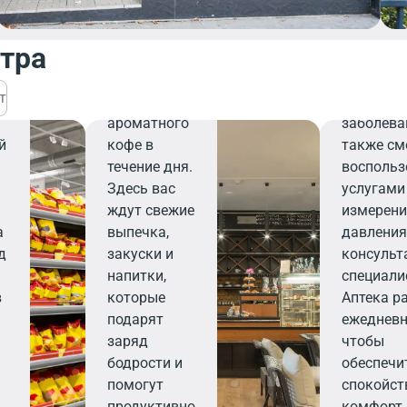
завтрака,
найдете 
деловой
необходи
нтра
встречи или
поддерж
й
перерыва на
здоровья
т
чашечку
профила
ароматного
заболева
й
кофе в
также см
течение дня.
воспольз
Здесь вас
услугами
ждут свежие
измерен
а
выпечка,
давления
д
закуски и
консульт
напитки,
специали
в
которые
Аптека р
подарят
ежедневн
заряд
чтобы
бодрости и
обеспечи
помогут
спокойст
продуктивно
комфорт