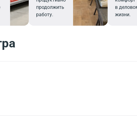
е
продолжить
в делово
работу.
жизни.
тра