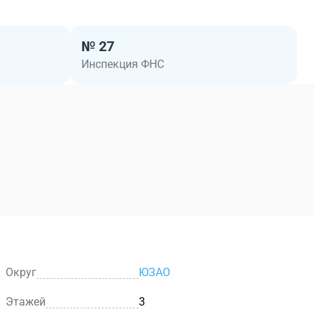
№ 27
Инспекция ФНС
Округ
ЮЗАО
Этажей
3