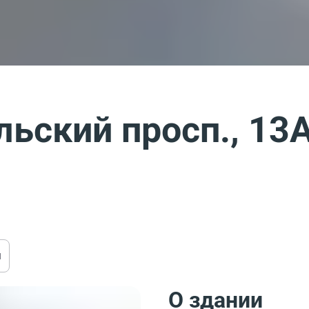
ьский просп., 13
ы
О здании