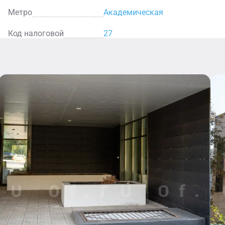
Метро
Академическая
Код налоговой
27
Кафе
Уютное
кафе — это
идеальное
Аптек
место для
легкого
Здесь вы