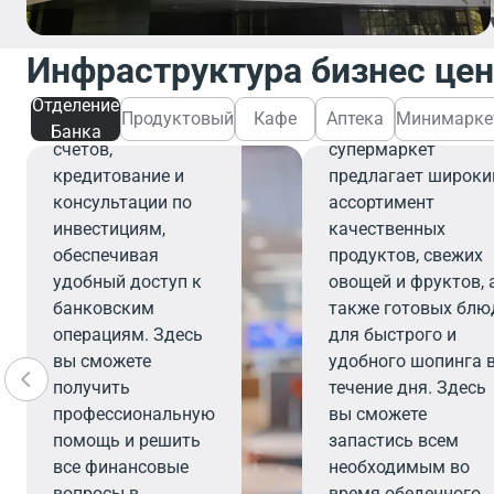
Отделение банка
предлагает
Инфраструктура бизнес це
широкий спектр
Продуктовы
финансовых услуг,
Отделение
Продуктовый
Кафе
Аптека
Минимарке
включая открытие
Современный
Банка
счетов,
супермаркет
кредитование и
предлагает широки
консультации по
ассортимент
инвестициям,
качественных
обеспечивая
продуктов, свежих
удобный доступ к
овощей и фруктов, 
банковским
также готовых блю
операциям. Здесь
для быстрого и
вы сможете
удобного шопинга 
получить
течение дня. Здесь
профессиональную
вы сможете
помощь и решить
запастись всем
все финансовые
необходимым во
вопросы в
время обеденного