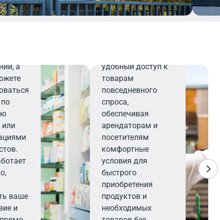
все
мое для
Минимаркет
ания
 и
Минимаркет
ктики
предлагает
ний, а
удобный доступ к
ожете
товарам
оваться
повседневного
 по
спроса,
ию
обеспечивая
 или
арендаторам и
ациями
посетителям
стов.
комфортные
аботает
условия для
о,
быстрого
приобретения
ть ваше
продуктов и
вие и
необходимых
 прямо
товаров без