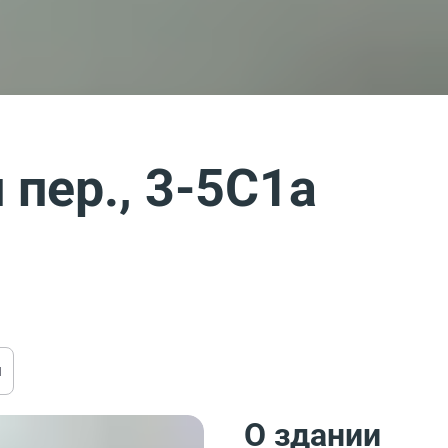
пер., 3-5С1а
ы
О здании