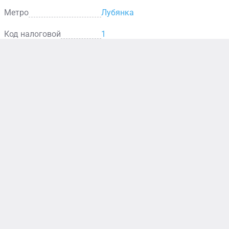
Метро
Лубянка
Код налоговой
1