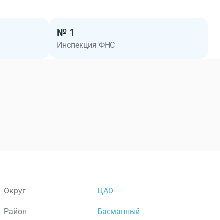
№ 1
Инспекция ФНС
Округ
ЦАО
Район
Басманный