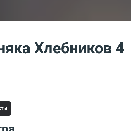
няка Хлебников 4
кты
тра