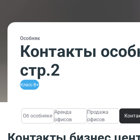
Особняк
Контакты особ
стр.2
Класс B+
Аренда
Продажа
Об особняке
Конта
офисов
офисов
Контакты бизнес цен